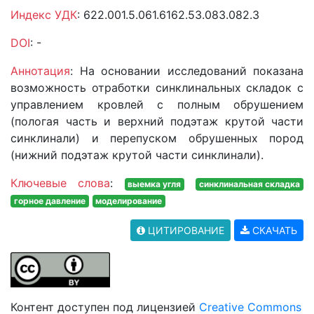
Индекс УДК
: 622.001.5.061.6162.53.083.082.3
DOI
: -
Аннотация
: На основании исследований показана
возможность отработки синклинальных складок с
управлением кровлей с полным обрушением
(пологая часть и верхний подэтаж крутой части
синклинали) и перепуском обрушенных пород
(нижний подэтаж крутой части синклинали).
Ключевые слова
:
выемка угля
синклинальная складка
горное давление
моделирование
ЦИТИРОВАНИЕ
СКАЧАТЬ
Контент доступен под лицензией
Creative Commons