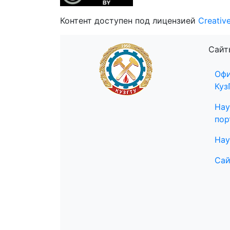
Контент доступен под лицензией
Creativ
Сайт
Офи
Куз
Нау
пор
Нау
Сай