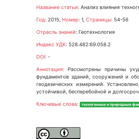
Название статьи
: Анализ влияния техно
Год
: 2015,
Номер
: 1,
Страницы
: 54-56
Отрасль знаний
: Геотехнология
Индекс УДК
: 528.482:69.058.2
DOI
: -
Аннотация
: Рассмотрены причины уху
фундаментов зданий, сооружений и об
геодезических измерений. Установлено
устойчивой, бесперебойной и долгосроч
Ключевые слова
:
техногенные и природные фа