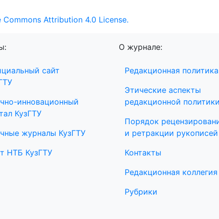
e Commons Attribution 4.0 License.
ы:
О журнале:
циальный сайт
Редакционная политика
ГТУ
Этические аспекты
чно-инновационный
редакционной политик
тал КузГТУ
Порядок рецензирован
чные журналы КузГТУ
и ретракции рукописей
т НТБ КузГТУ
Контакты
Редакционная коллегия
Рубрики