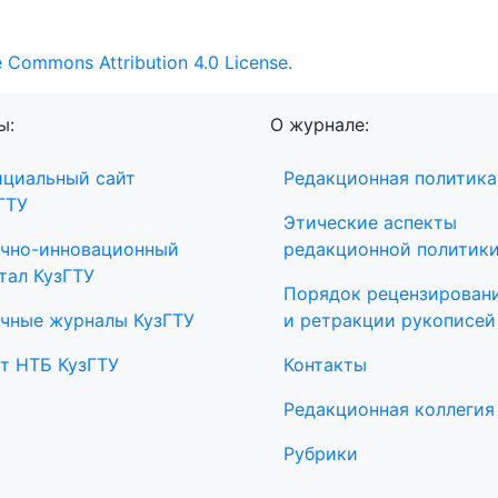
e Commons Attribution 4.0 License.
ы:
О журнале:
циальный сайт
Редакционная политика
ГТУ
Этические аспекты
чно-инновационный
редакционной политик
тал КузГТУ
Порядок рецензирован
чные журналы КузГТУ
и ретракции рукописей
т НТБ КузГТУ
Контакты
Редакционная коллегия
Рубрики