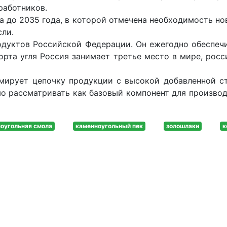
работников.
са до 2035 года, в которой отмечена необходимость н
сли.
родуктов Российской Федерации. Он ежегодно обеспеч
орта угля Россия занимает третье место в мире, росс
мирует цепочку продукции с высокой добавленной с
о рассматривать как базовый компонент для производ
оугольная смола
каменноугольный пек
золошлаки
к