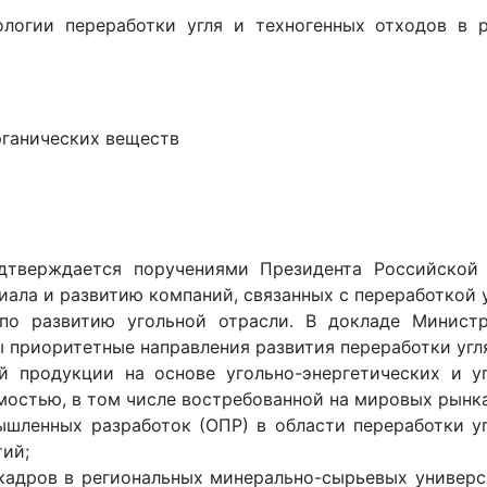
ологии переработки угля и техногенных отходов в
органических веществ
одтверждается поручениями Президента Российско
иала и развитию компаний, связанных с переработкой у
по развитию угольной отрасли. В докладе Минист
приоритетные направления развития переработки угля 
ой продукции на основе угольно-энергетических и у
остью, в том числе востребованной на мировых рынка
шленных разработок (ОПР) в области переработки уг
ий;
кадров в региональных минерально-сырьевых универс