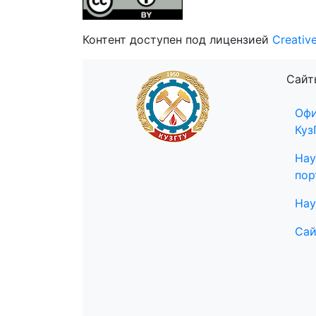
Контент доступен под лицензией
Creativ
Сайт
Офи
Куз
Нау
пор
Нау
Сай