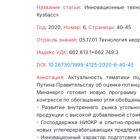
Название статьи
: Инновационные техн
Кузбасс»
Год
: 2020,
Номер
: 6,
Страницы
: 40-45
Отрасль знаний
: 05.17.01 Технология не
Индекс УДК
: 662.613.1+662.749.3
DOI
:
10.26730/1999-4125-2020-6-40-45
Аннотация
: Актуальность тематики п
Путина Правительству об оценке потенц
Минэнерго готовит новую программу 
конгрессе по обогащению угля обобщены 
- Развитие внутреннего рынка угольн
продукции с высокой добавленной стоим
- Господдержка НИОКР и опытно-промы
новых углеперерабатывающих предприят
- Инновационный характер подготовки 