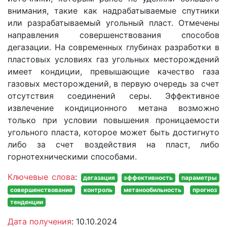
внимания, такие как надрабатываемые спутники
или разрабатываемый угольный пласт. Отмечены
направления совершенствования способов
дегазации. На современных глубинах разработки в
пластовых условиях газ угольных месторождений
имеет кондиции, превышающие качество газа
газовых месторождений, в первую очередь за счет
отсутствия соединений серы. Эффективное
извлечение кондиционного метана возможно
только при условии повышения проницаемости
угольного пласта, которое может быть достигнуто
либо за счет воздействия на пласт, либо
горнотехническими способами.
Ключевые слова
:
дегазация
эффективность
параметры
совершенствование
контроль
метанообильность
прогноз
тенденции
Дата получения
: 10.10.2024