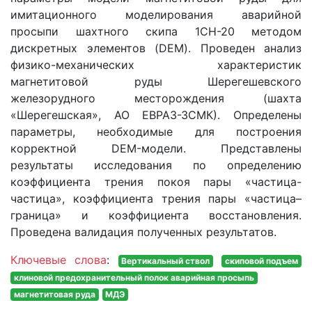
имитационного моделирования аварийной
просыпи шахтного скипа 1СН-20 методом
дискретных элементов (DEM). Проведен анализ
физико-механических характеристик
магнетитовой руды Шерегешевского
железорудного месторождения (шахта
«Шерегешская», АО ЕВРАЗ-ЗСМК). Определены
параметры, необходимые для построения
корректной DEM-модели. Представлены
результаты исследования по определению
коэффициента трения покоя пары «частица-
частица», коэффициента трения пары «частица–
граница» и коэффициента восстановления.
Проведена валидация полученных результатов.
Ключевые слова
:
Вертикальный ствол
скиповой подъем
клиновой предохранительный полок аварийная просыпь
магнетитовая руда
МДЭ