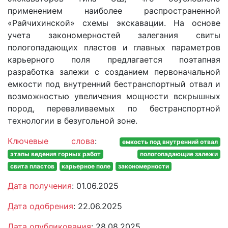
применением наиболее распространенной
«Райчихинской» схемы экскавации. На основе
учета закономерностей залегания свиты
пологопадающих пластов и главных параметров
карьерного поля предлагается поэтапная
разработка залежи с созданием первоначальной
емкости под внутренний бестранспортный отвал и
возможностью увеличения мощности вскрышных
пород, переваливаемых по бестранспортной
технологии в безугольной зоне.
Ключевые слова
:
емкость под внутренний отвал
этапы ведения горных работ
пологопадающие залежи
свита пластов
карьерное поле
закономерности
Дата получения
: 01.06.2025
Дата одобрения
: 22.06.2025
Дата опубликования
: 28.08.2025