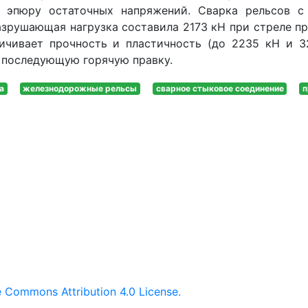
 эпюру остаточных напряжений. Сварка рельсов с
зрушающая нагрузка составила 2173 кН при стреле про
личивает прочность и пластичность (до 2235 кН и 3
 последующую горячую правку.
а
железнодорожные рельсы
сварное стыковое соединение
п
e Commons Attribution 4.0 License.