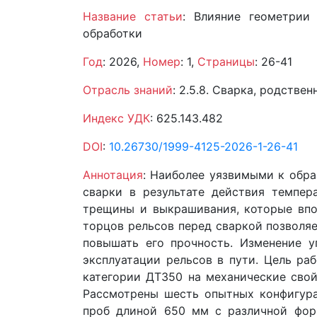
Название статьи
: Влияние геометрии
обработки
Год
: 2026,
Номер
: 1,
Страницы
: 26-41
Отрасль знаний
: 2.5.8. Сварка, родстве
Индекс УДК
: 625.143.482
DOI
:
10.26730/1999-4125-2026-1-26-41
Аннотация
: Наиболее уязвимыми к обра
сварки в результате действия темпер
трещины и выкрашивания, которые впо
торцов рельсов перед сваркой позволя
повышать его прочность. Изменение у
эксплуатации рельсов в пути. Цель ра
категории ДТ350 на механические свой
Рассмотрены шесть опытных конфигура
проб длиной 650 мм с различной форм