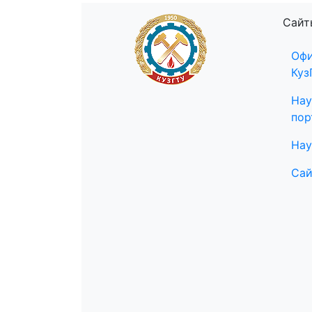
Сайт
Офи
Куз
Нау
пор
Нау
Сай