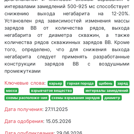
интервалами замедлений 500-925 мс способствует
снижению выхода негабарита на 12-20%.
Установлен ряд зависимостей изменения массы
зарядов ВВ от количества рядов, выхода
негабарита от диаметра скважин, а также
количества рядов скважинных зарядов ВВ. Кроме
того, определено, что для снижения выхода
негабарита следует применять разработанные
конструкции зарядов ВВ с воздушными
промежутками
Ключевые слова
:
карьер
горная порода
щебень
заряд
масса
взрывчатое вещество
интервалы замедлений
схемы расположе-ния
схемы взрывания зарядов
диаметр
Дата получения
: 27.11.2025
Дата одобрения
: 15.05.2026
Дата опубликования
: 29.06.2026