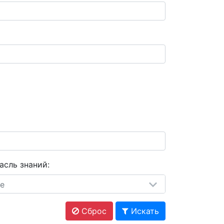
асль знаний:
е
Сброс
Искать