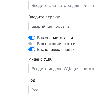
Введите строку:
В названии статьи
В аннотации статьи
В ключевых словах
Индекс УДК:
Год:
Все