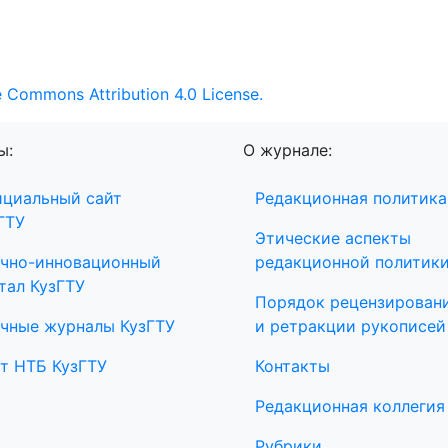
e Commons Attribution 4.0 License.
ы:
О журнале:
циальный сайт
Редакционная политика
ГТУ
Этические аспекты
чно-инновационный
редакционной политик
тал КузГТУ
Порядок рецензирован
чные журналы КузГТУ
и ретракции рукописей
т НТБ КузГТУ
Контакты
Редакционная коллегия
Рубрики