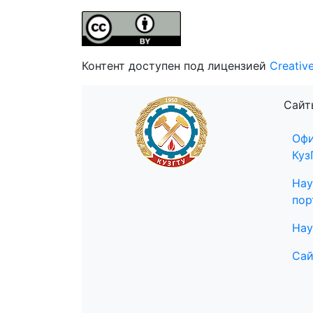
Контент доступен под лицензией
Creativ
Сайт
Офи
Куз
Нау
пор
Нау
Сай