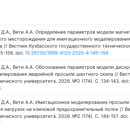
в Д.А., Вети А.А. Определение параметров модели магн
ого месторождения для имитационного моделировани
 // Вестник Кузбасского государственного техническо
5-156. doi:
10.26730/1999-4125-2025-4-145-156
в Д.А., Вети А.А. Обоснование параметров модели диск
елирования аварийной просыпи шахтного скипа // Вес
ческого университета. 2026. №2 (174). C. 134-143. doi:
3
ов Д.А., Вети А.А. Имитационное моделирование просып
я нагрузок на клиновой предохранительный полок // В
ческого университета. 2026. №2 (174). C. 144-157. doi:
7