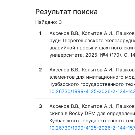
Результат поиска
Найдено: 3
1
Аксенов В.В., Копытов А.И., Пашко
руды Шерегешевского железорудн
аварийной просыпи шахтного скипа
университета. 2025. №4 (170). C. 14
2
Аксенов В.В., Копытов А.И., Пашко
элементов для имитационного мод
Кузбасского государственного техни
10.26730/1999-4125-2026-2-134-14
3
Аксенов В.В., Копытов А.И., Пашк
скипа в Rocky DEM для определени
Кузбасского государственного техни
10.26730/1999-4125-2026-2-144-15