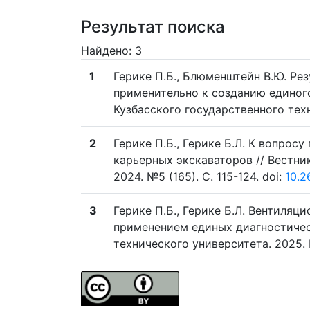
Результат поиска
Найдено: 3
1
Герике П.Б., Блюменштейн В.Ю. Р
применительно к созданию единого
Кузбасского государственного техн
2
Герике П.Б., Герике Б.Л. К вопрос
карьерных экскаваторов // Вестни
2024. №5 (165). C. 115-124. doi:
10.2
3
Герике П.Б., Герике Б.Л. Вентиля
применением единых диагностическ
технического университета. 2025. №