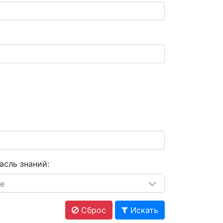
асль знаний:
е
Сброс
Искать