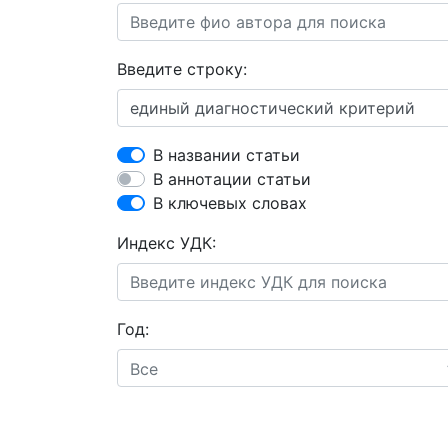
Введите строку:
В названии статьи
В аннотации статьи
В ключевых словах
Индекс УДК:
Год:
Все