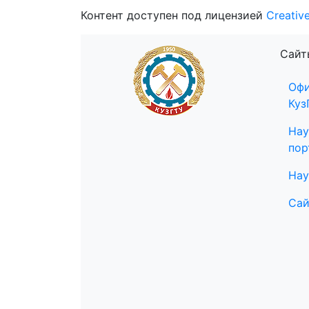
Контент доступен под лицензией
Creativ
Сайт
Офи
Куз
Нау
пор
Нау
Сай