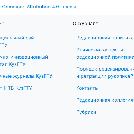
e Commons Attribution 4.0 License.
ы:
О журнале:
циальный сайт
Редакционная политика
ГТУ
Этические аспекты
чно-инновационный
редакционной политик
тал КузГТУ
Порядок рецензирован
чные журналы КузГТУ
и ретракции рукописей
т НТБ КузГТУ
Контакты
Редакционная коллегия
Рубрики