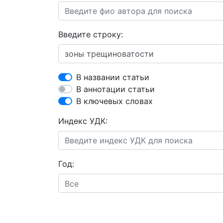
Введите строку:
В названии статьи
В аннотации статьи
В ключевых словах
Индекс УДК:
Год:
Все