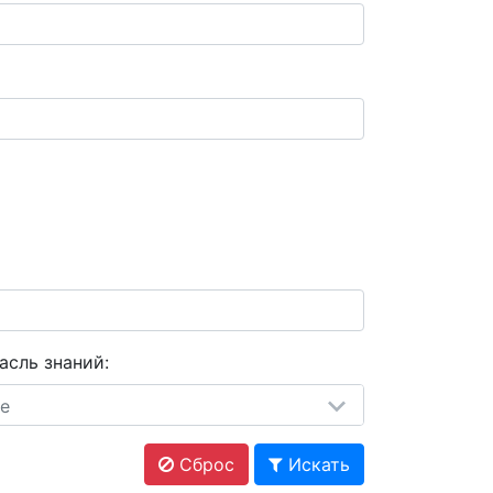
асль знаний:
е
Сброс
Искать