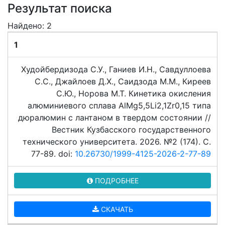
Результат поиска
Найдено: 2
1
Худойбердизода С.У., Ганиев И.Н., Савдуллоева
С.С., Джайлоев Д.Х., Саидзода М.М., Киреев
С.Ю., Норова М.Т. Кинетика окисления
алюминиевого сплава АlMg5,5Li2,1Zr0,15 типа
дюралюмин с лантаном в твердом состоянии //
Вестник Кузбасского государственного
технического университета. 2026. №2 (174). C.
77-89. doi:
10.26730/1999-4125-2026-2-77-89
ПОДРОБНЕЕ
СКАЧАТЬ