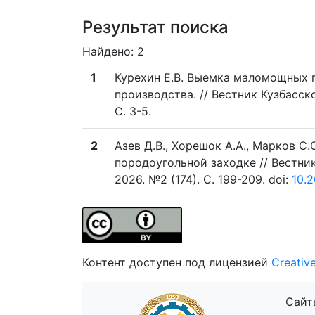
Результат поиска
Найдено: 2
1
Курехин Е.В. Выемка маломощных 
производства. // Вестник Кузбасск
C. 3-5.
2
Азев Д.В., Хорешок А.А., Марков С
породоугольной заходке // Вестни
2026. №2 (174). C. 199-209. doi:
10.
Контент доступен под лицензией
Creativ
Сайт