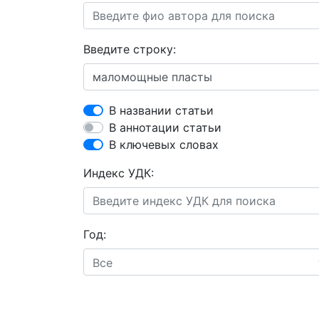
Введите строку:
В названии статьи
В аннотации статьи
В ключевых словах
Индекс УДК:
Год:
Все