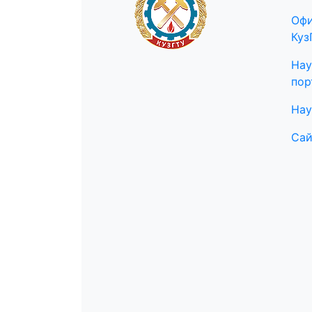
Офи
Куз
Нау
пор
Нау
Сай