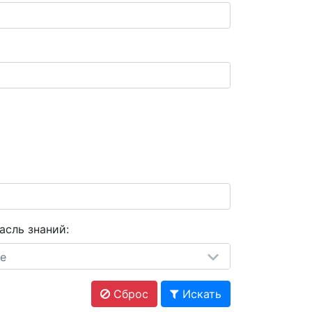
асль знаний:
е
Сброс
Искать