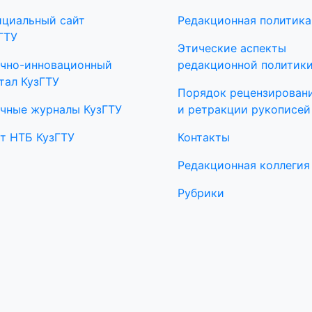
циальный сайт
Редакционная политика
ГТУ
Этические аспекты
чно-инновационный
редакционной политик
тал КузГТУ
Порядок рецензирован
чные журналы КузГТУ
и ретракции рукописей
т НТБ КузГТУ
Контакты
Редакционная коллегия
Рубрики