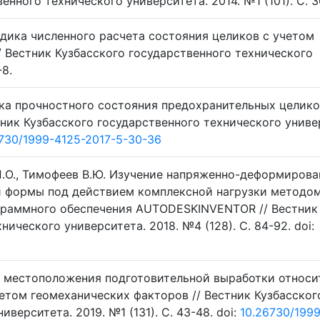
енного технического университета. 2014. №1 (101). C. 3
одика численного расчета состояния целиков с учетом
 Вестник Кузбасского государственного технического
-8.
нка прочностного состояния предохранительных целико
тник Кузбасского государственного технического униве
730/1999-4125-2017-5-30-36
 П.О., Тимофеев В.Ю. Изучение напряженно-деформирова
 формы под действием комплексной нагрузки методо
граммного обеспечения AUTODESKINVENTOR // Вестник
ического университета. 2018. №4 (128). C. 84-92. doi:
ор местоположения подготовительной выработки относи
етом геомеханических факторов // Вестник Кузбасског
верситета. 2019. №1 (131). C. 43-48. doi:
10.26730/199