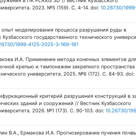
ружения в ПК PLAXIS 3D // Вестник Кузбасского
верситета. 2023. №5 (159). C. 4-14. doi:
10.26730/1999
 и опыт моделирования процесса разрушения руды в
к Кузбасского государственного технического универси
26730/1999-4125-2025-3-169-181
рмакова И.А. Применение метода конечных элементов дл
очной крепью и тампонажем закрепного пространства 
ического университета. 2025. №6 (172). C. 84-93. doi:
бифуркационный критерий разрушения конструкций в з
ических зданий и сооружений // Вестник Кузбасского
верситета. 2026. №1 (173). C. 90-103. doi:
10.26730/19
олин В.А., Ермакова И.А. Прогнозирование пучения почв