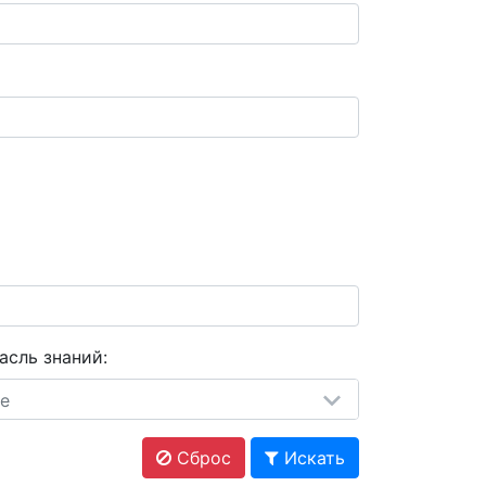
асль знаний:
е
Сброс
Искать