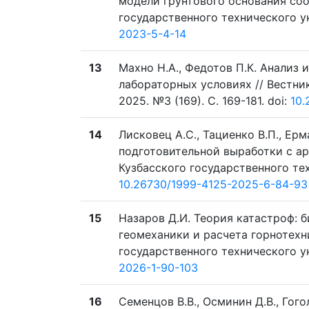
модели грунтового основания соо
государственного технического уни
2023-5-4-14
13
Махно Н.А., Федотов П.К. Анализ
лабораторных условиях // Вестни
2025. №3 (169). C. 169-181. doi:
10.
14
Лисковец А.С., Тациенко В.П., Е
подготовительной выработки с ар
Кузбасского государственного техн
10.26730/1999-4125-2025-6-84-93
15
Назаров Д.И. Теория катастроф: 
геомеханики и расчета горнотехн
государственного технического уни
2026-1-90-103
16
Семенцов В.В., Осминин Д.В., Гог