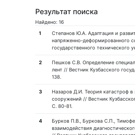
Результат поиска
Найдено: 16
1
Степанов Ю.А. Адаптация и разви
напряженно-деформированного со
государственного технического уни
2
Пешков С.В. Определение специа
лент // Вестник Кузбасского госуд
138.
3
Назаров Д.И. Теория катастроф в
сооружений // Вестник Кузбасског
C. 80-81.
4
Бурков П.В., Буркова С.П., Тимофе
взаимодействия диагностическог