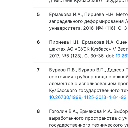
// Вестник Кузбасского государств
5
Ермакова И.А., Пириева Н.Н. Мет
запредельного деформирования //
университета. 2016. №4 (116). C. 3
6
Пириева Н.Н., Ермакова И.А. Оце
шахтах АО «СУЭК-Кузбасс» // Вес
2017. №5 (123). C. 30-36. doi:
10.26
7
Бурков П.В., Бурков В.П., Дедеев
состояния трубопровода сложной
элементов с использованием про
Кузбасского государственного техн
10.26730/1999-4125-2018-4-84-92
8
Гоголин В.А., Ермакова И.А. Выб
выработанного пространства с уч
государственного технического уни