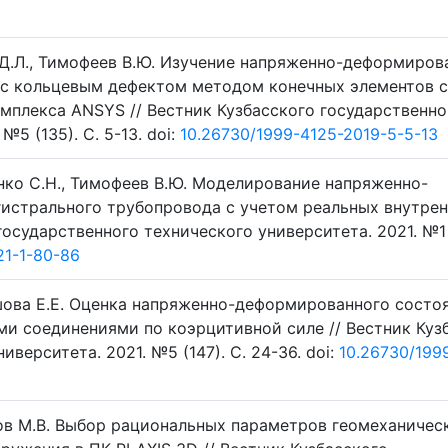
в Д.Л., Тимофеев В.Ю. Изучение напряженно-деформиров
 с кольцевым дефектом методом конечных элементов с
мплекса ANSYS // Вестник Кузбасского государственно
№5 (135). C. 5-13. doi:
10.26730/1999-4125-2019-5-5-13
енко С.Н., Тимофеев В.Ю. Моделирование напряженно-
истрального трубопровода с учетом реальных внутре
государственного технического университета. 2021. №1 (
21-1-80-86
ашова Е.Е. Оценка напряженно-деформированного состо
и соединениями по коэрцитивной силе // Вестник Куз
верситета. 2021. №5 (147). C. 24-36. doi:
10.26730/199
лов М.В. Выбор рациональных параметров геомеханичес