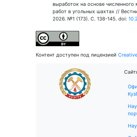
выработок на основе численного
работ в угольных шахтах // Вестн
2026. №1 (173). C. 138-145. doi:
10.
Контент доступен под лицензией
Creativ
Сайт
Офи
Куз
Нау
пор
Нау