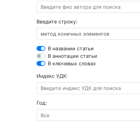
Введите строку:
В названии статьи
В аннотации статьи
В ключевых словах
Индекс УДК:
Год:
Все