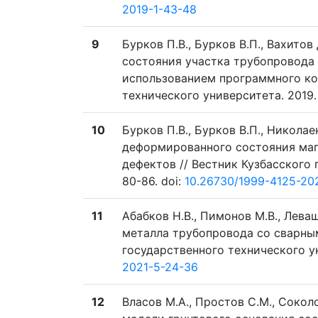
2019-1-43-48
9
Бурков П.В., Бурков В.П., Вахито
состояния участка трубопровода
использованием программного ко
технического университета. 2019. 
10
Бурков П.В., Бурков В.П., Никола
деформированного состояния маг
дефектов // Вестник Кузбасского 
80-86. doi:
10.26730/1999-4125-20
11
Абабков Н.В., Пимонов М.В., Лев
металла трубопровода со сварным
государственного технического уни
2021-5-24-36
12
Власов М.А., Простов С.М., Соко