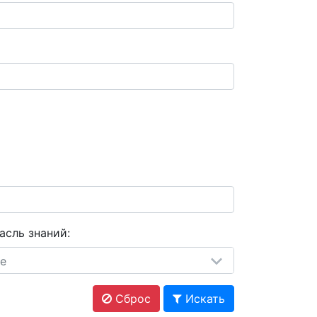
асль знаний:
е
Сброс
Искать