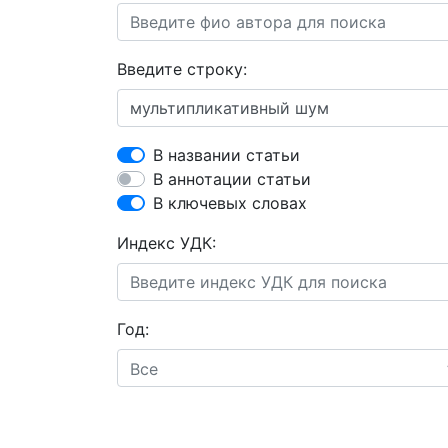
Введите строку:
В названии статьи
В аннотации статьи
В ключевых словах
Индекс УДК:
Год:
Все