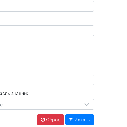
асль знаний:
е
Сброс
Искать