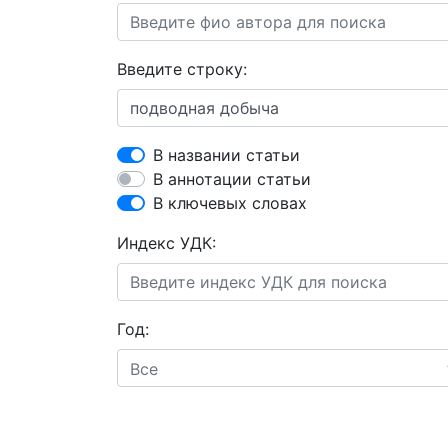
Введите строку:
В названии статьи
В аннотации статьи
В ключевых словах
Индекс УДК:
Год:
Все