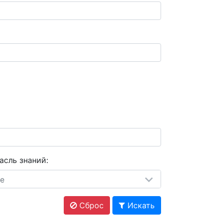
асль знаний:
е
Сброс
Искать