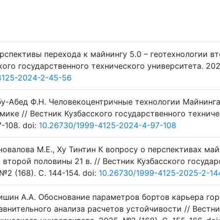
ерспективы перехода к майнингу 5.0 – геотехнологии в
ского государственного технического университета. 20
4125-2024-2-45-56
Абу-Абед Ф.Н. Человекоцентричные технологии Майнинга
мике // Вестник Кузбасского государственного технич
-108. doi:
10.26730/1999-4125-2024-4-97-108
новалова М.Е., Ху Тинтин К вопросу о перспективах майн
второй половины 21 в. // Вестник Кузбасского государ
2 (168). C. 144-154. doi:
10.26730/1999-4125-2025-2-14
Гришин А.А. Обоснование параметров бортов карьера го
внительного анализа расчетов устойчивости // Вестн