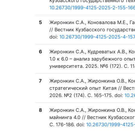
Кузбасского государственного техни
10.26730/1999-4125-2025-2-155-16
5
Жиронкин С.А., Коновалова М.Е., Га
// Вестник Кузбасского государстве
doi:
10.26730/1999-4125-2025-4-15
6
Жиронкин С.А., Кудреватых А.В., К
1.0 к 6.0 – анализ зарубежного оп
университета. 2025. №6 (172). C. 11
7
Жиронкин С.А., Жиронкина О.В., К
стратегический опыт Китая // Вес
2026. №2 (174). C. 165-175. doi:
10.2
8
Жиронкин С.А., Жиронкина О.В., Ко
майнинга 4.0 // Вестник Кузбасско
C. 176-186. doi:
10.26730/1999-4125