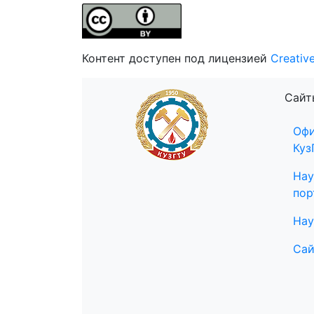
Контент доступен под лицензией
Creativ
Сайт
Офи
Куз
Нау
пор
Нау
Сай