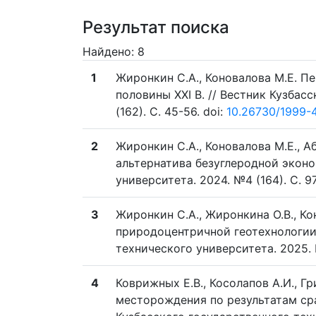
Результат поиска
Найдено: 8
1
Жиронкин С.А., Коновалова М.Е. П
половины XXI В. // Вестник Кузбас
(162). C. 45-56. doi:
10.26730/1999-
2
Жиронкин С.А., Коновалова М.Е., 
альтернатива безуглеродной эконо
университета. 2024. №4 (164). C. 97
3
Жиронкин С.А., Жиронкина О.В., Ко
природоцентричной геотехнологии 
технического университета. 2025. №
4
Коврижных Е.В., Косолапов А.И., 
месторождения по результатам сра