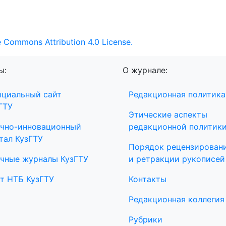
e Commons Attribution 4.0 License.
ы:
О журнале:
циальный сайт
Редакционная политика
ГТУ
Этические аспекты
чно-инновационный
редакционной политик
тал КузГТУ
Порядок рецензирован
чные журналы КузГТУ
и ретракции рукописей
т НТБ КузГТУ
Контакты
Редакционная коллегия
Рубрики