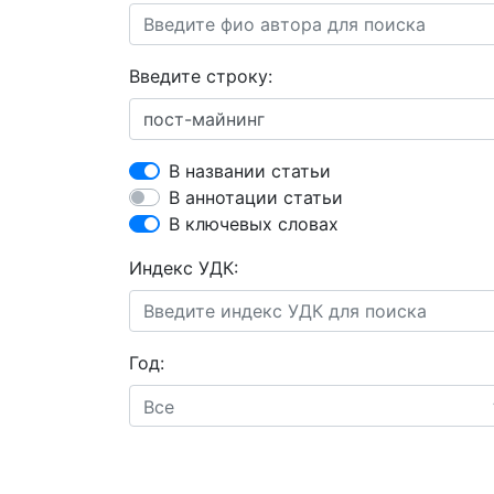
Введите строку:
В названии статьи
В аннотации статьи
В ключевых словах
Индекс УДК:
Год:
Все