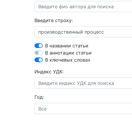
Введите строку:
В названии статьи
В аннотации статьи
В ключевых словах
Индекс УДК:
Год:
Все