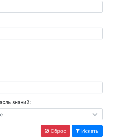
асль знаний:
е
Сброс
Искать