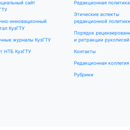
циальный сайт
Редакционная политика
ГТУ
Этические аспекты
чно-инновационный
редакционной политик
тал КузГТУ
Порядок рецензирован
чные журналы КузГТУ
и ретракции рукописей
т НТБ КузГТУ
Контакты
Редакционная коллегия
Рубрики