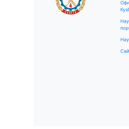
Офи
Куз
Нау
пор
Нау
Сай