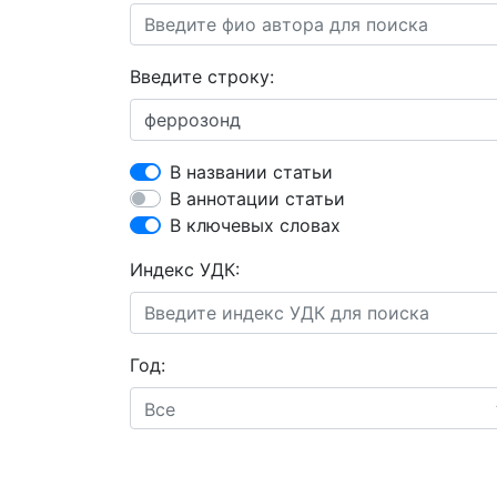
Введите строку:
В названии статьи
В аннотации статьи
В ключевых словах
Индекс УДК:
Год:
Все