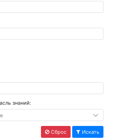
асль знаний:
е
Сброс
Искать