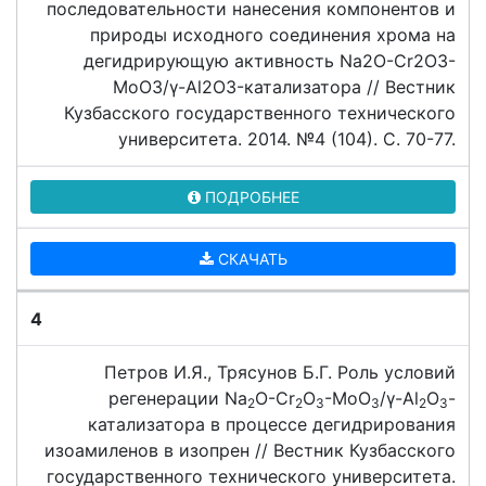
последовательности нанесения компонентов и
природы исходного соединения хрома на
дегидрирующую активность Na2O-Cr2O3-
MoO3/γ-Al2O3-катализатора // Вестник
Кузбасского государственного технического
университета. 2014. №4 (104). C. 70-77.
ПОДРОБНЕЕ
СКАЧАТЬ
4
Петров И.Я., Трясунов Б.Г. Роль условий
регенерации Na
O-Cr
O
-MoO
/γ-Al
O
-
2
2
3
3
2
3
катализатора в процессе дегидрирования
изоамиленов в изопрен // Вестник Кузбасского
государственного технического университета.