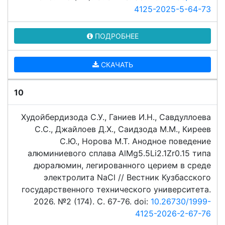
4125-2025-5-64-73
ПОДРОБНЕЕ
СКАЧАТЬ
10
Худойбердизода С.У., Ганиев И.Н., Савдуллоева
С.С., Джайлоев Д.Х., Саидзода М.М., Киреев
С.Ю., Норова М.Т. Анодное поведение
алюминиевого сплава АlMg5.5Li2.1Zr0.15 типа
дюралюмин, легированного церием в среде
электролита NaCl // Вестник Кузбасского
государственного технического университета.
2026. №2 (174). C. 67-76. doi:
10.26730/1999-
4125-2026-2-67-76