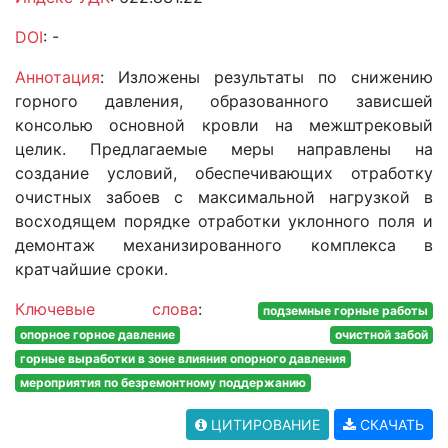
DOI
: -
Аннотация
: Изложены результаты по снижению
горного давления, образованного зависшей
консолью основной кровли на межштрековый
целик. Предлагаемые меры направлены на
создание условий, обеспечивающих отработку
очистных забоев с максимальной нагрузкой в
восходящем порядке отработки уклонного поля и
демонтаж механизированного комплекса в
кратчайшие сроки.
Ключевые слова
:
подземные горные работы
опорное горное давление
очистной забой
горные выработки в зоне влияния опорного давления
мероприятия по безремонтному поддержанию
ЦИТИРОВАНИЕ
СКАЧАТЬ