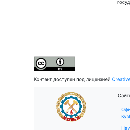
госуд
Контент доступен под лицензией
Creativ
Сайт
Офи
Куз
Нау