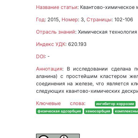
Название статьи
: Квантово-химическое
Год
: 2015,
Номер
: 3,
Страницы
: 102-106
Отрасль знаний
: Химическая технология
Индекс УДК
: 620.193
DOI
: -
Аннотация
: В исследовании сделана п
аланина) с простейшим кластером жел
соединения на железе, что является к
следующих квантово-химических дескрип
Ключевые слова
:
ингибитор коррозии
физическая адсорбция
хемосорбция
комплексны