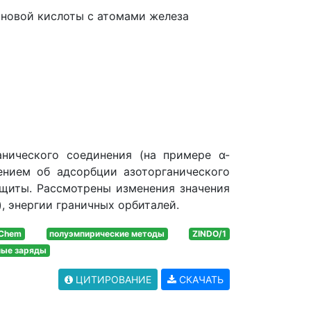
новой кислоты с атомами железа
анического соединения (на примере α-
ением об адсорбции азоторганического
ащиты. Рассмотрены изменения значения
 энергии граничных орбиталей.
rChem
полуэмпирические методы
ZINDO/1
ные заряды
ЦИТИРОВАНИЕ
СКАЧАТЬ