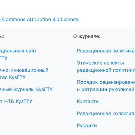
e Commons Attribution 4.0 License.
ы:
О журнале:
циальный сайт
Редакционная политика
ГТУ
Этические аспекты
чно-инновационный
редакционной политик
тал КузГТУ
Порядок рецензирован
чные журналы КузГТУ
и ретракции рукописей
т НТБ КузГТУ
Контакты
Редакционная коллегия
Рубрики