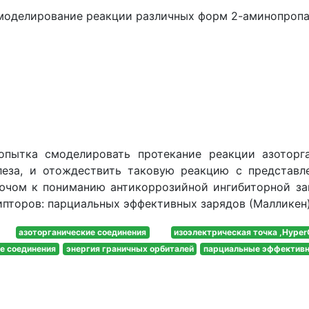
 моделирование реакции различных форм 2-аминопропа
опытка смоделировать протекание реакции азоторг
еза, и отождествить таковую реакцию с представл
лючом к пониманию антикоррозийной ингибиторной з
торов: парциальных эффективных зарядов (Малликен),
aзоторганические соединения
изоэлектрическая точка ,Hype
е соединения
энергия граничных орбиталей
парциальные эффектив