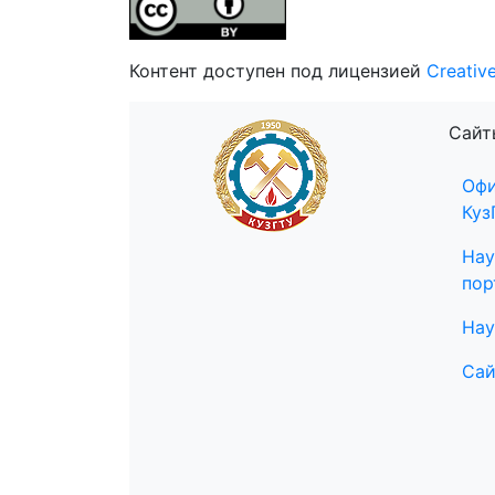
Контент доступен под лицензией
Creativ
Сайт
Офи
Куз
Нау
пор
Нау
Сай