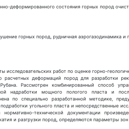
енно-деформированного состояния горных пород очистн
азрушение горных пород, рудничная аэрогазодинамика и
аты исследовательских работ по оценке горно-геологи
ию расчетных деформаций пород для разработки рек
Рубана. Рассмотрен комбинированный способ упра
ной надработки мощного пологого пласта и посл
нена по специально разработанной методике, пред
 подработки угольного пласта и непосредственные исс
 нормативно-технической документации произведе
тия и разгрузки пород, определяются параметры зон 