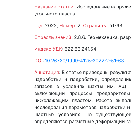
Название статьи
: Исследование напряж
угольного пласта
Год
: 2022,
Номер
: 2,
Страницы
: 51-63
Отрасль знаний
: 2.8.6. Геомеханика, р
Индекс УДК
: 622.83.241.54
DOI
:
10.26730/1999-4125-2022-2-51-63
Аннотация
: В статье приведены результ
надработки и подработки, определен
запасов в условиях шахты им. А.Д. 
включающий процессы предваритель
нижележащим пластом. Работа выпол
исследования параметров надработки и
шахтных условиях. По существующей
определяются расчетные деформаций сжа