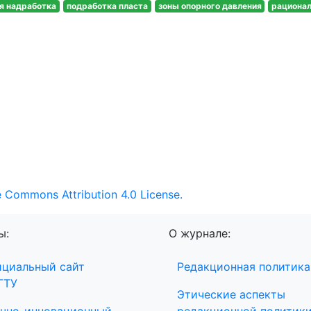
 надработка
подработка пласта
зоны опорного давления
рациона
e Commons Attribution 4.0 License.
ы:
О журнале:
циальный сайт
Редакционная политика
ГТУ
Этические аспекты