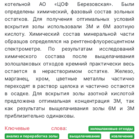
котельной АО «ЦОФ Березовская». Были
определены химический, фазовый состав зольных
остатков. Для получения оптимальных условий
вскрытия золы использовали 3М и 6М азотную
кислоту. Химический состав минеральной части
образцов определялся на рентгенофлуоресцентном
спектрометре. По результатам исследований
химического состава после выщелачивания
золошлаковых отходов кремний практически весь
остается в нерастворимом остатке. Железо,
марганец, хром, цветные металлы частично
переходят в раствор щелока и частично остаются
в осадке. Для вскрытия золы азотной кислотой
предложена оптимальная концентрация 3М, так
как результаты выщелачивания золы 6M и 3М
приблизительно одинаковы.
Ключевые слова
:
золошлаковые отходы
анализ и переработка золы
выщелачивание
извлечение