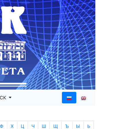
ИСК
Ф
Х
Ц
Ч
Ш
Щ
Ъ
Ы
Ь