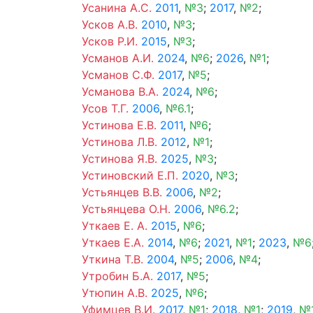
Усанина А.С.
2011
,
№3
;
2017
,
№2
;
Усков А.В.
2010
,
№3
;
Усков Р.И.
2015
,
№3
;
Усманов А.И.
2024
,
№6
;
2026
,
№1
;
Усманов С.Ф.
2017
,
№5
;
Усманова В.А.
2024
,
№6
;
Усов Т.Г.
2006
,
№6.1
;
Устинова Е.В.
2011
,
№6
;
Устинова Л.В.
2012
,
№1
;
Устинова Я.В.
2025
,
№3
;
Устиновский Е.П.
2020
,
№3
;
Устьянцев В.В.
2006
,
№2
;
Устьянцева О.Н.
2006
,
№6.2
;
Уткаев Е. А.
2015
,
№6
;
Уткаев Е.А.
2014
,
№6
;
2021
,
№1
;
2023
,
№6
Уткина Т.В.
2004
,
№5
;
2006
,
№4
;
Утробин Б.А.
2017
,
№5
;
Утюпин А.В.
2025
,
№6
;
Уфимцев В.И.
2017
,
№1
;
2018
,
№1
;
2019
,
№