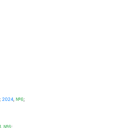
;
2024
,
№6
;
1
,
№6
;