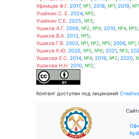
Уфимцев Ф.Г.
2017
,
№1
;
2018
,
№1
;
2019
,
№
Учайкин С. Е.
2024
,
№5
;
Учайкин С.Е.
2025
,
№3
;
Ушаков А.Г.
2009
,
№2
,
№4
;
2010
,
№4
,
№5
Ушаков В.А.
2013
,
№5
;
Ушаков Г.В.
2003
,
№1
,
№2
,
№5
;
2006
,
№1
,
Ушаков К.Ю.
2020
,
№5
,
№6
;
2021
,
№3
;
20
Ушакова Е.С.
2014
,
№4
;
2019
,
№2
;
2020
,
Ушакова Н.Н.
2010
,
№2
;
Контент доступен под лицензией
Creativ
Сайт
Офи
Куз