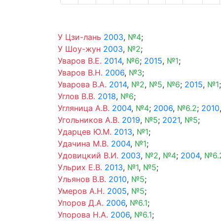
У Цзи-лань
2003
,
№4
;
У Шоу-жун
2003
,
№2
;
Уваров В.Е.
2014
,
№6
;
2015
,
№1
;
Уваров В.Н.
2006
,
№3
;
Уварова В.А.
2014
,
№2
,
№5
,
№6
;
2015
,
№1
;
Углов В.В.
2018
,
№6
;
Угляница А.В.
2004
,
№4
;
2006
,
№6.2
;
2010
Угольников А.В.
2019
,
№5
;
2021
,
№5
;
Ударцев Ю.М.
2013
,
№1
;
Удачина М.В.
2004
,
№1
;
Удовицкий В.И.
2003
,
№2
,
№4
;
2004
,
№6.
Ульрих Е.В.
2013
,
№1
,
№5
;
Ульянов В.В.
2010
,
№5
;
Умеров А.Н.
2005
,
№5
;
Упоров Д.А.
2006
,
№6.1
;
Упорова Н.А.
2006
,
№6.1
;