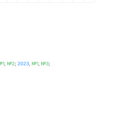
№1
,
№2
;
2023
,
№1
,
№3
;