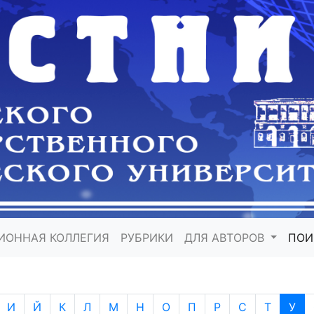
ИОННАЯ КОЛЛЕГИЯ
РУБРИКИ
ДЛЯ АВТОРОВ
ПО
И
Й
К
Л
М
Н
О
П
Р
С
Т
У