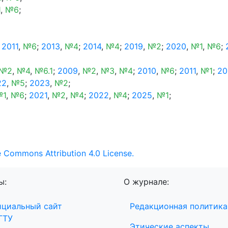
1
,
№6
;
;
2011
,
№6
;
2013
,
№4
;
2014
,
№4
;
2019
,
№2
;
2020
,
№1
,
№6
;
№2
,
№4
,
№6.1
;
2009
,
№2
,
№3
,
№4
;
2010
,
№6
;
2011
,
№1
;
20
22
,
№5
;
2023
,
№2
;
№1
,
№6
;
2021
,
№2
,
№4
;
2022
,
№4
;
2025
,
№1
;
e Commons Attribution 4.0 License.
ы:
О журнале:
циальный сайт
Редакционная политика
ГТУ
Этические аспекты