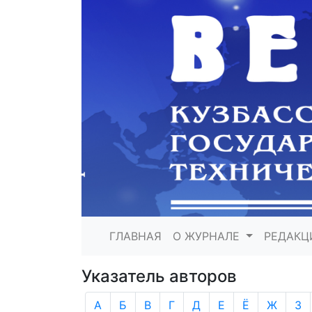
ГЛАВНАЯ
О ЖУРНАЛЕ
РЕДАКЦ
Указатель авторов
А
Б
В
Г
Д
Е
Ё
Ж
З