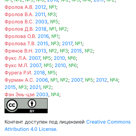
Фролов А.В.
2012
,
№1
;
Фролов В.А.
2011
,
№3
;
Фролов В.С.
2003
,
№5
;
Фролов Д.В.
2018
,
№1
,
№2
;
Фролова О.В.
2016
,
№1
;
Фролова Т.В.
2015
,
№3
;
2017
,
№1
;
Фрянов В.Н.
2013
,
№2
,
№3
;
2015
,
№2
;
Фукс Л.А.
2007
,
№5
;
2010
,
№6
;
Фукс М.Л.
2007
,
№5
;
2010
,
№6
;
Фурега Р.И.
2018
,
№5
;
Фурман А.С.
2006
,
№1
,
№2
;
2007
,
№5
;
2012
,
№4
;
2015
,
№3
;
2021
,
№2
;
Фэн Энь-цзе
2003
,
№4
;
Контент доступен под лицензией
Creative Commons
Attribution 4.0 License.