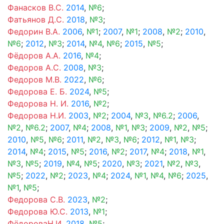
Фанасков В.С.
2014
,
№6
;
Фатьянов Д.С.
2018
,
№3
;
Федорин В.А.
2006
,
№1
;
2007
,
№1
;
2008
,
№2
;
2010
,
№6
;
2012
,
№3
;
2014
,
№4
,
№6
;
2015
,
№5
;
Фёдоров А.А.
2016
,
№4
;
Федоров А.С.
2008
,
№3
;
Федоров М.В.
2022
,
№6
;
Федорова Е. Б.
2024
,
№5
;
Федорова Н. И.
2016
,
№2
;
Федорова Н.И.
2003
,
№2
;
2004
,
№3
,
№6.2
;
2006
,
№2
,
№6.2
;
2007
,
№4
;
2008
,
№1
,
№3
;
2009
,
№2
,
№5
;
2010
,
№5
,
№6
;
2011
,
№2
,
№3
,
№6
;
2012
,
№1
,
№3
;
2014
,
№4
;
2015
,
№5
;
2016
,
№2
;
2017
,
№4
;
2018
,
№1
,
№3
,
№5
;
2019
,
№4
,
№5
;
2020
,
№3
;
2021
,
№2
,
№3
,
№5
;
2022
,
№2
;
2023
,
№4
;
2024
,
№1
,
№4
,
№6
;
2025
,
№1
,
№5
;
Федорова С.В.
2023
,
№2
;
Федорова Ю.С.
2013
,
№1
;
ФёдороваН.И.
2018
,
№5
;