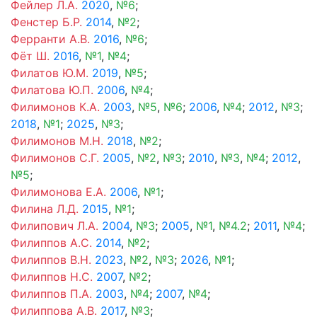
Фейлер Л.А.
2020
,
№6
;
Фенстер Б.Р.
2014
,
№2
;
Ферранти А.В.
2016
,
№6
;
Фёт Ш.
2016
,
№1
,
№4
;
Филатов Ю.М.
2019
,
№5
;
Филатова Ю.П.
2006
,
№4
;
Филимонов К.А.
2003
,
№5
,
№6
;
2006
,
№4
;
2012
,
№3
;
2018
,
№1
;
2025
,
№3
;
Филимонов М.Н.
2018
,
№2
;
Филимонов С.Г.
2005
,
№2
,
№3
;
2010
,
№3
,
№4
;
2012
,
№5
;
Филимонова Е.А.
2006
,
№1
;
Филина Л.Д.
2015
,
№1
;
Филипович Л.А.
2004
,
№3
;
2005
,
№1
,
№4.2
;
2011
,
№4
;
Филиппов А.С.
2014
,
№2
;
Филиппов В.Н.
2023
,
№2
,
№3
;
2026
,
№1
;
Филиппов Н.С.
2007
,
№2
;
Филиппов П.А.
2003
,
№4
;
2007
,
№4
;
Филиппова А.В.
2017
,
№3
;