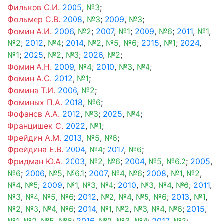
Фильков С.И.
2005
,
№3
;
Фольмер С.В.
2008
,
№3
;
2009
,
№3
;
Фомин А.И.
2006
,
№2
;
2007
,
№1
;
2009
,
№6
;
2011
,
№1
,
№2
;
2012
,
№4
;
2014
,
№2
,
№5
,
№6
;
2015
,
№1
;
2024
,
№1
;
2025
,
№2
,
№3
;
2026
,
№2
;
Фомин А.Н.
2009
,
№4
;
2010
,
№3
,
№4
;
Фомин А.С.
2012
,
№1
;
Фомина Т.И.
2006
,
№2
;
Фоминых П.А.
2018
,
№6
;
Фофанов А.А.
2012
,
№3
;
2025
,
№4
;
Францишек С.
2022
,
№1
;
Фрейдин А.М.
2013
,
№5
,
№6
;
Фрейдина Е.В.
2004
,
№4
;
2017
,
№6
;
Фридман Ю.А.
2003
,
№2
,
№6
;
2004
,
№5
,
№6.2
;
2005
,
№6
;
2006
,
№5
,
№6.1
;
2007
,
№4
,
№6
;
2008
,
№1
,
№2
,
№4
,
№5
;
2009
,
№1
,
№3
,
№4
;
2010
,
№3
,
№4
,
№6
;
2011
,
№3
,
№4
,
№5
,
№6
;
2012
,
№2
,
№4
,
№5
,
№6
;
2013
,
№1
,
№2
,
№3
,
№4
,
№6
;
2014
,
№1
,
№2
,
№3
,
№4
,
№6
;
2015
,
№1
,
№2
,
№5
,
№6
;
2016
,
№2
,
№3
,
№4
;
2017
,
№2
;