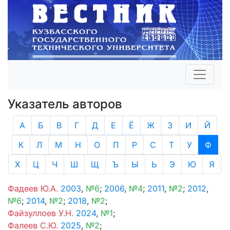
Указатель авторов
А
Б
В
Г
Д
Е
Ё
Ж
З
И
Й
К
Л
М
Н
О
П
Р
С
Т
У
Ф
Х
Ц
Ч
Ш
Щ
Ъ
Ы
Ь
Э
Ю
Я
Фадеев Ю.А.
2003
,
№6
;
2006
,
№4
;
2011
,
№2
;
2012
,
№6
;
2014
,
№2
;
2018
,
№2
;
Файзуллоев У.Н.
2024
,
№1
;
Фалеев С.Ю.
2025
,
№2
;