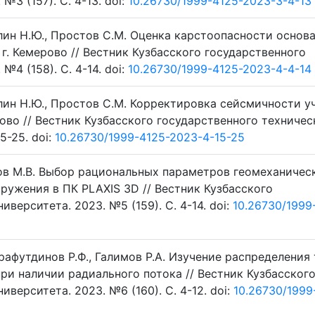
№3 (157). C. 4-13. doi:
10.26730/1999-4125-2023-3-4-13
улин Н.Ю., Простов С.М. Оценка карстоопасности основ
г. Кемерово // Вестник Кузбасского государственного
№4 (158). C. 4-14. doi:
10.26730/1999-4125-2023-4-4-14
улин Н.Ю., Простов С.М. Корректировка сейсмичности у
ово // Вестник Кузбасского государственного техничес
5-25. doi:
10.26730/1999-4125-2023-4-15-25
лов М.В. Выбор рациональных параметров геомеханичес
ружения в ПК PLAXIS 3D // Вестник Кузбасского
верситета. 2023. №5 (159). C. 4-14. doi:
10.26730/1999
арафутдинов Р.Ф., Галимов Р.А. Изучение распределения
при наличии радиального потока // Вестник Кузбасског
верситета. 2023. №6 (160). C. 4-12. doi:
10.26730/1999