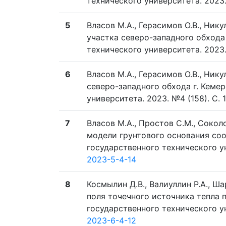
технического университета. 2023. 
5
Власов М.А., Герасимов О.В., Ник
участка северо-западного обхода 
технического университета. 2023. 
6
Власов М.А., Герасимов О.В., Ник
северо-западного обхода г. Кемер
университета. 2023. №4 (158). C. 1
7
Власов М.А., Простов С.М., Соко
модели грунтового основания соо
государственного технического уни
2023-5-4-14
8
Космылин Д.В., Валиуллин Р.А., Ш
поля точечного источника тепла 
государственного технического уни
2023-6-4-12