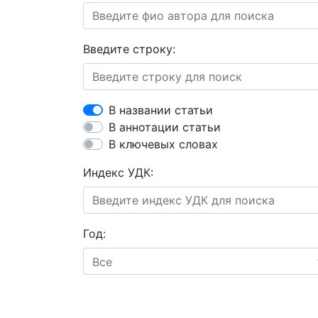
Введите строку:
В названии статьи
В аннотации статьи
В ключевых словах
Индекс УДК:
Год:
Все