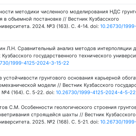
енности методики численного моделирования НДС грунт
 в объемной постановке // Вестник Кузбасского
верситета. 2024. №3 (163). C. 4-14. doi:
10.26730/1999
рмин Л.Н. Сравнительный анализ методов интерполяции 
к Кузбасского государственного технического универси
6730/1999-4125-2024-3-15-22
оз устойчивости грунтового основания карьерной обог
омеханической модели // Вестник Кузбасского государ
№4 (164). C. 5-22. doi:
10.26730/1999-4125-2024-4-5-22
стов С.М. Особенности геологического строения грунто
оветривания строящейся шахты // Вестник Кузбасского
верситета. 2025. №2 (168). C. 5-21. doi:
10.26730/1999