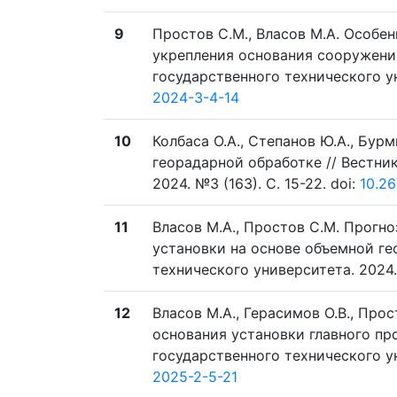
9
Простов С.М., Власов М.А. Особ
укрепления основания сооружения
государственного технического уни
2024-3-4-14
10
Колбаса О.А., Степанов Ю.А., Бу
георадарной обработке // Вестни
2024. №3 (163). C. 15-22. doi:
10.2
11
Власов М.А., Простов С.М. Прогн
установки на основе объемной ге
технического университета. 2024. 
12
Власов М.А., Герасимов О.В., Про
основания установки главного пр
государственного технического уни
2025-2-5-21