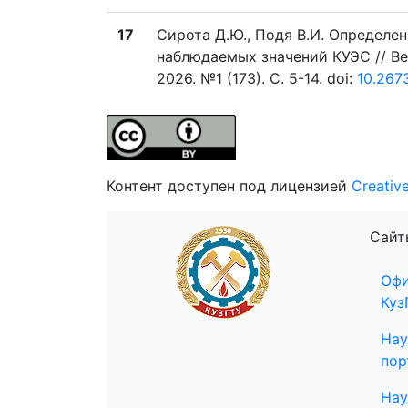
17
Сирота Д.Ю., Подя В.И. Определе
наблюдаемых значений КУЭС // Ве
2026. №1 (173). C. 5-14. doi:
10.267
Контент доступен под лицензией
Creativ
Сайт
Офи
Куз
Нау
пор
Нау