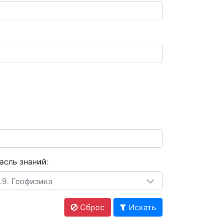
асль знаний:
6.9. Геофизика
Сброс
Искать