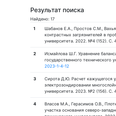
Результат поиска
Найдено: 17
1
Шабанов Е.А., Простов С.М., Вах
контрастных загрязнителей в проб
университета. 2022. №4 (152). C. 4
2
Исмайлова Ш.Г. Уравнение баланс
государственного технического уни
2023-1-4-12
3
Сирота Д.Ю. Расчет кажущегося 
электрозондировании многослойно
университета. 2023. №2 (156). C. 4
4
Власов М.А., Герасимов О.В., Пло
участка основания северо-западно