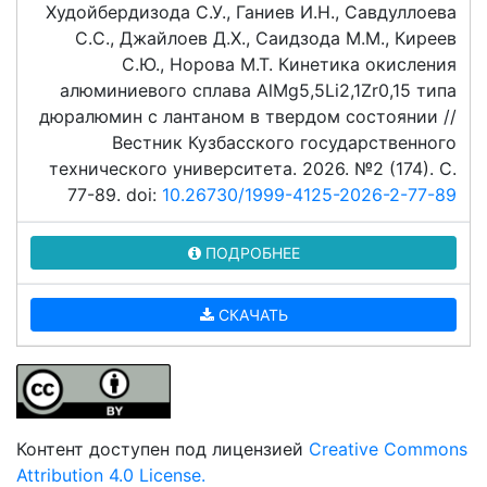
Худойбердизода С.У., Ганиев И.Н., Савдуллоева
С.С., Джайлоев Д.Х., Саидзода М.М., Киреев
С.Ю., Норова М.Т. Кинетика окисления
алюминиевого сплава АlMg5,5Li2,1Zr0,15 типа
дюралюмин с лантаном в твердом состоянии //
Вестник Кузбасского государственного
технического университета. 2026. №2 (174). C.
77-89. doi:
10.26730/1999-4125-2026-2-77-89
ПОДРОБНЕЕ
СКАЧАТЬ
Контент доступен под лицензией
Creative Commons
Attribution 4.0 License.