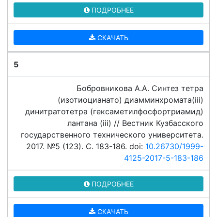
ПОДРОБНЕЕ
СКАЧАТЬ
5
Бобровникова А.А. Синтез тетра
(изотиоцианато) диамминхромата(iii)
динитратотетра (гексаметилфосфортриамид)
лантана (iii) // Вестник Кузбасского
государственного технического университета.
2017. №5 (123). C. 183-186. doi:
10.26730/1999-
4125-2017-5-183-186
ПОДРОБНЕЕ
СКАЧАТЬ