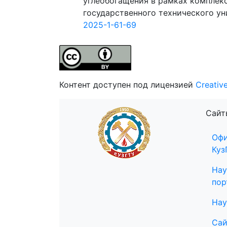
углеобогащения в рамках комплекс
государственного технического унив
2025-1-61-69
Контент доступен под лицензией
Creativ
Сайт
Офи
Куз
Нау
пор
Нау
Сай