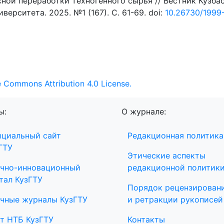
ной переработки техногенного сырья // Вестник Кузба
ерситета. 2025. №1 (167). C. 61-69. doi:
10.26730/1999
e Commons Attribution 4.0 License.
ы:
О журнале:
циальный сайт
Редакционная политика
ГТУ
Этические аспекты
чно-инновационный
редакционной политик
тал КузГТУ
Порядок рецензирован
чные журналы КузГТУ
и ретракции рукописей
т НТБ КузГТУ
Контакты