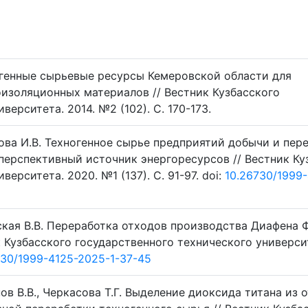
ногенные сырьевые ресурсы Кемеровской области для
изоляционных материалов // Вестник Кузбасского
ерситета. 2014. №2 (102). C. 170-173.
бова И.В. Техногенное сырье предприятий добычи и пер
перспективный источник энергоресурсов // Вестник Ку
ерситета. 2020. №1 (137). C. 91-97. doi:
10.26730/1999-
нская В.В. Переработка отходов производства Диафена 
 Кузбасского государственного технического универси
730/1999-4125-2025-1-37-45
нов В.В., Черкасова Т.Г. Выделение диоксида титана из 