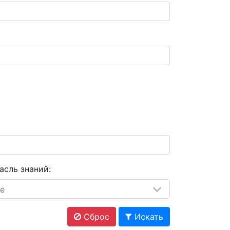
асль знаний:
е
Сброс
Искать