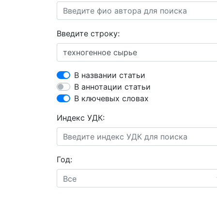
Введите строку:
В названии статьи
В аннотации статьи
В ключевых словах
Индекс УДК:
Год:
Все