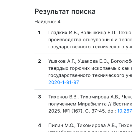
Результат поиска
Найдено: 4
1
Гладких И.В., Волынкина Е.П. Тех
производства огнеупорных и тепло
государственного технического унив
2
Ушаков А.Г., Ушакова Е.С., Боголю
твердых горючих ископаемых как 
государственного технического унив
2020-1-91-97
3
Тихонов В.В., Тихомирова А.В., Че
получением Мирабилита // Вестник
2025. №1 (167). C. 37-45. doi:
10.26
4
Пилин М.О., Тихомирова А.В., Тихо