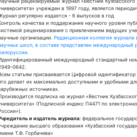
Научный рецензируемый журнал «Вестник Кузбасского 
университета» учрежден в 1997 году, является период
Журнал регулярно издается - 6 выпусков в год
Контроль качества и поддержание научного уровня пу
системой рецензирования с привлечением ведущих уче
научные организации.
Редакционная коллегия журнала 
научных школ, в составе представлен международный р
Белоруссии.
Идентифицированный международный стандартный номер 
2949-0642.
Всем статьям присваивается Цифровой идентификатор объе
что делает их максимально доступными и удобными дл
зарубежных источниках.
Производится подписка на журнал «Вестник Кузбасског
университета» (Подписной индекс П4471 по электронн
России»).
Учредитель и издатель журнала:
федеральное государ
учреждение высшего образования «Кузбасский государ
имени Т.Ф. Горбачева»