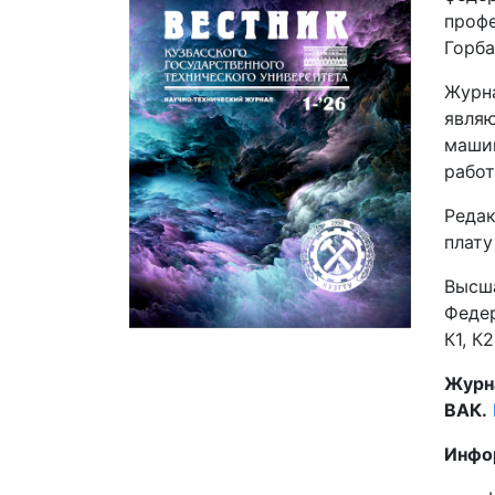
профе
Горба
Журн
явля
маши
работ
Редак
плату
Высш
Федер
К1, К2
Журна
ВАК.
Инфо