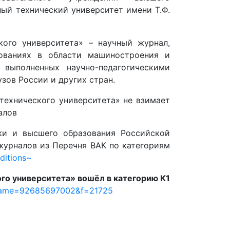
ый технический университет имени Т.Ф.
кого университета» – научный журнал,
ованиях в области машиностроения и
 выполненных научно-педагогическими
зов России и других стран.
технического университета» не взимает
алов
ки и высшего образования Российской
журналов из Перечня ВАК по категориям
ditions~
го университета» вошёл в категорию К1
9&name=92685697002&f=21725