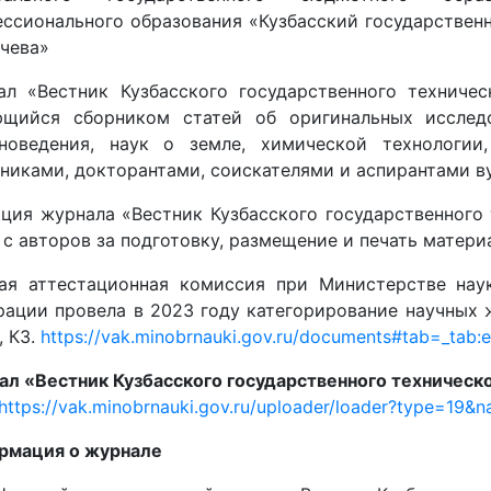
ссионального образования «Кузбасский государственн
чева»
ал «Вестник Кузбасского государственного техничес
ющийся сборником статей об оригинальных исслед
новедения, наук о земле, химической технологии,
никами, докторантами, соискателями и аспирантами ву
ция журнала «Вестник Кузбасского государственного 
 с авторов за подготовку, размещение и печать матери
ая аттестационная комиссия при Министерстве нау
ации провела в 2023 году категорирование научных 
, К3.
https://vak.minobrnauki.gov.ru/documents#tab=_tab:e
л «Вестник Кузбасского государственного техническо
https://vak.minobrnauki.gov.ru/uploader/loader?type=1
рмация о журнале