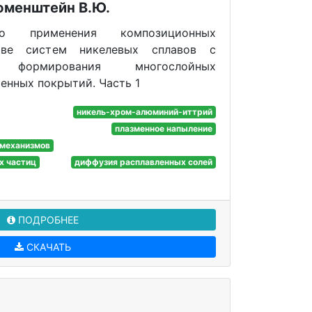
юменштейн В.Ю.
го применения композиционных
ове систем никелевых сплавов с
формирования многослойных
енных покрытий. Часть 1
никель-хром-алюминий-иттрий
плазменное напыление
 механизмов
х частиц
диффузия расплавленных солей
ПОДРОБНЕЕ
СКАЧАТЬ