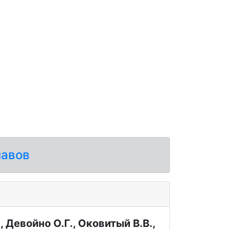
лавов
 Девойно О.Г., Оковитый В.В.,