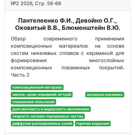
№2 2026, Стр. 56-66
Пантелеенко Ф.И., Девойно О.Г.,
Оковитый В.В., Блюменштейн В.Ю.
Обзор современного применения
композиционных материалов на основе
систем никелевых сплавов с керамикой для
формирования многослойных
композиционных плазменных покрытий.
Часть 2
композиционный материал
никель-хром-алюминий-иттрий
оксидная керамика
плазменное напыление
долговечность и надежность механизмов
скорость нагрева порошковых частиц
диффузия расплавленных солей
горячая коррозия