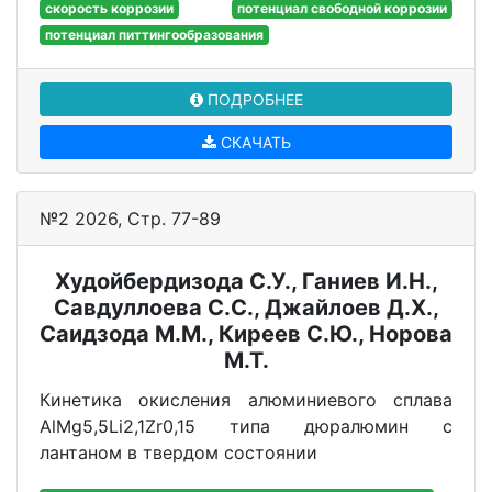
скорость коррозии
потенциал свободной коррозии
потенциал питтингообразования
ПОДРОБНЕЕ
СКАЧАТЬ
№2 2026, Стр. 77-89
Худойбердизода С.У., Ганиев И.Н.,
Савдуллоева С.С., Джайлоев Д.Х.,
Саидзода М.М., Киреев С.Ю., Норова
М.Т.
Кинетика окисления алюминиевого сплава
АlMg5,5Li2,1Zr0,15 типа дюралюмин с
лантаном в твердом состоянии