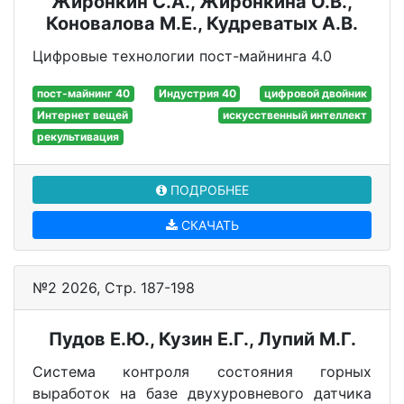
Жиронкин С.А., Жиронкина О.В.,
Коновалова М.Е., Кудреватых А.В.
Цифровые технологии пост-майнинга 4.0
пост-майнинг 40
Индустрия 40
цифровой двойник
Интернет вещей
искусственный интеллект
рекультивация
ПОДРОБНЕЕ
СКАЧАТЬ
№2 2026, Стр. 187-198
Пудов Е.Ю., Кузин Е.Г., Лупий М.Г.
Система контроля состояния горных
выработок на базе двухуровневого датчика