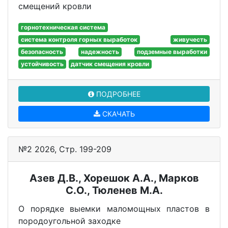
смещений кровли
горнотехническая система
система контроля горных выработок
живучесть
безопасность
надежность
подземные выработки
устойчивость
датчик смещения кровли
ПОДРОБНЕЕ
СКАЧАТЬ
№2 2026, Стр. 199-209
Азев Д.В., Хорешок А.А., Марков
С.О., Тюленев М.А.
О порядке выемки маломощных пластов в
породоугольной заходке