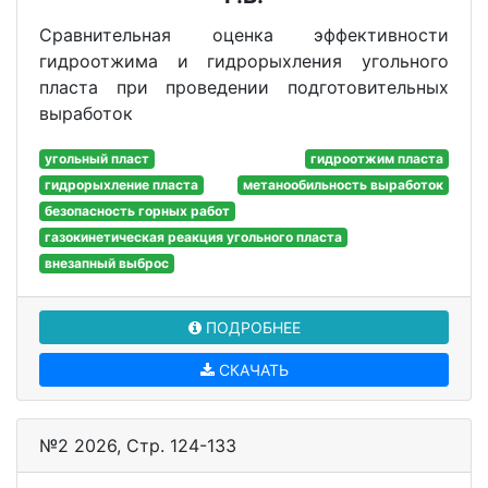
Сравнительная оценка эффективности
гидроотжима и гидрорыхления угольного
пласта при проведении подготовительных
выработок
угольный пласт
гидроотжим пласта
гидрорыхление пласта
метанообильность выработок
безопасность горных работ
газокинетическая реакция угольного пласта
внезапный выброс
ПОДРОБНЕЕ
СКАЧАТЬ
№2 2026, Стр. 124-133