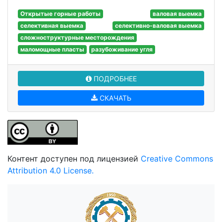
Открытые горные работы
валовая выемка
селективная выемка
селективно-валовая выемка
сложноструктурные месторождения
маломощные пласты
разубоживание угля
ПОДРОБНЕЕ
СКАЧАТЬ
Контент доступен под лицензией
Creative Commons
Attribution 4.0 License.