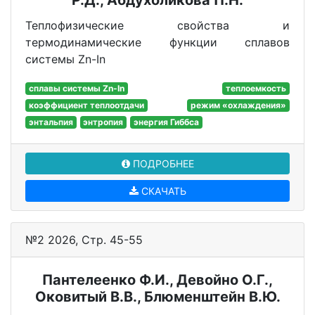
Р.Д., Абдухоликова П.Н.
Теплофизические свойства и
термодинамические функции сплавов
системы Zn-In
сплавы системы Zn-In
теплоемкость
коэффициент теплоотдачи
режим «охлаждения»
энтальпия
энтропия
энергия Гиббса
ПОДРОБНЕЕ
СКАЧАТЬ
№2 2026, Стр. 45-55
Пантелеенко Ф.И., Девойно О.Г.,
Оковитый В.В., Блюменштейн В.Ю.