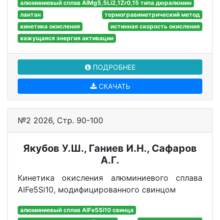
алюминиевый сплав АlMg5,5Li2,1Zr0,15 типа дюралюмин
лантан
термогравиметрический метод
кинетика окисления
истинная скорость окисления
кажущаяся энергия активации
ПОДРОБНЕЕ
СКАЧАТЬ
№2 2026, Стр. 90-100
Якубов У.Ш., Ганиев И.Н., Сафаров
А.Г.
Кинетика окисления алюминиевого сплава
AlFe5Si10, модифицированного свинцом
алюминиевый сплав AlFe5Si10 свинца