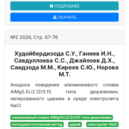
ПОДРОБНЕЕ
СКАЧАТЬ
№2 2026, Стр. 67-76
Худойбердизода С.У., Ганиев И.Н.,
Савдуллоева С.С., Джайлоев Д.Х.,
Саидзода М.М., Киреев С.Ю., Норова
М.Т.
Анодное поведение алюминиевого сплава
АlMg5.5Li2.1Zr0.15 типа дюралюмин,
легированного церием в среде электролита
NaCl
алюминиевый сплава АlMg55Li21Zr015 типа дюралюмин
потенциостатический метод
церий
электролит NaCl